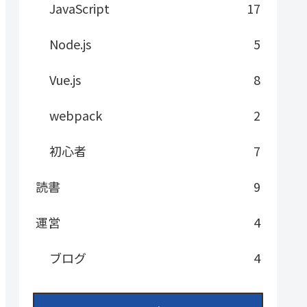
JavaScript
17
Node.js
5
Vue.js
8
webpack
2
初心者
7
読書
9
運営
4
ブログ
4