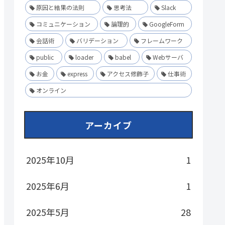
原因と結果の法則
思考法
Slack
コミュニケーション
論理的
GoogleForm
会話術
バリデーション
フレームワーク
public
loader
babel
Webサーバ
お金
express
アクセス修飾子
仕事術
オンライン
アーカイブ
2025年10月
1
2025年6月
1
2025年5月
28