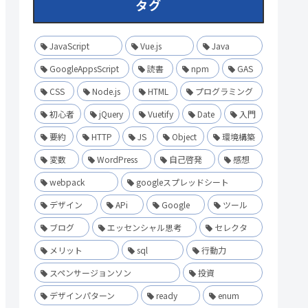
タグ
JavaScript
Vue.js
Java
GoogleAppsScript
読書
npm
GAS
CSS
Node.js
HTML
プログラミング
初心者
jQuery
Vuetify
Date
入門
要約
HTTP
JS
Object
環境構築
変数
WordPress
自己啓発
感想
webpack
googleスプレッドシート
デザイン
APi
Google
ツール
ブログ
エッセンシャル思考
セレクタ
メリット
sql
行動力
スペンサージョンソン
投資
デザインパターン
ready
enum