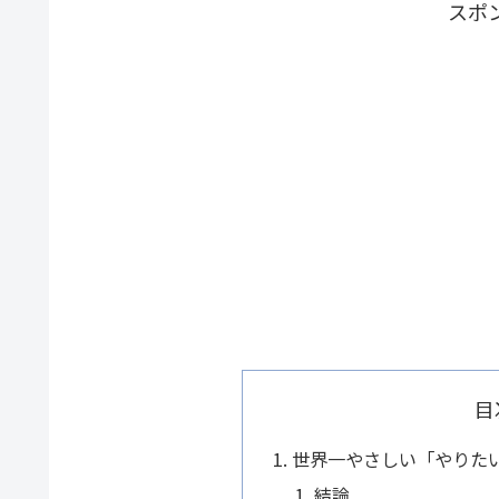
スポ
目
世界一やさしい「やりた
結論