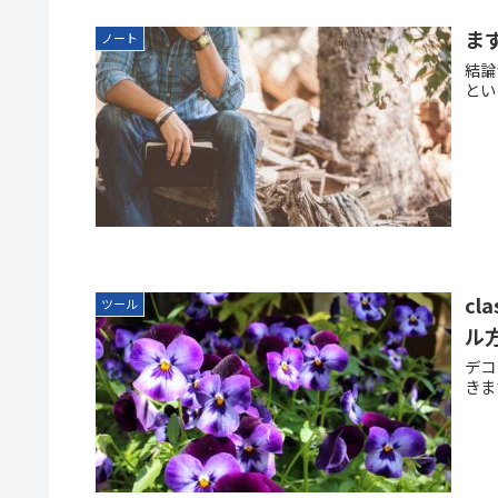
ま
ノート
結論
とい
c
ツール
ル
デコ
きま