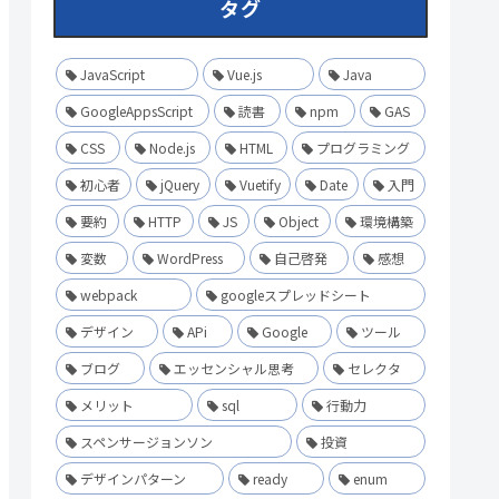
タグ
JavaScript
Vue.js
Java
GoogleAppsScript
読書
npm
GAS
CSS
Node.js
HTML
プログラミング
初心者
jQuery
Vuetify
Date
入門
要約
HTTP
JS
Object
環境構築
変数
WordPress
自己啓発
感想
webpack
googleスプレッドシート
デザイン
APi
Google
ツール
ブログ
エッセンシャル思考
セレクタ
メリット
sql
行動力
スペンサージョンソン
投資
デザインパターン
ready
enum