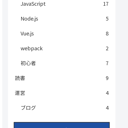
JavaScript
17
Node.js
5
Vue.js
8
webpack
2
初心者
7
読書
9
運営
4
ブログ
4