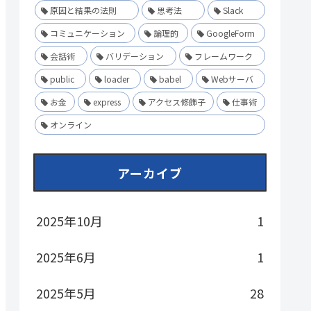
原因と結果の法則
思考法
Slack
コミュニケーション
論理的
GoogleForm
会話術
バリデーション
フレームワーク
public
loader
babel
Webサーバ
お金
express
アクセス修飾子
仕事術
オンライン
アーカイブ
2025年10月
1
2025年6月
1
2025年5月
28