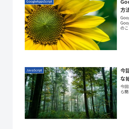
Go
GoogleAppsScript
方
Go
Go
のこ
今話
JavaScript
な
今回
ら簡