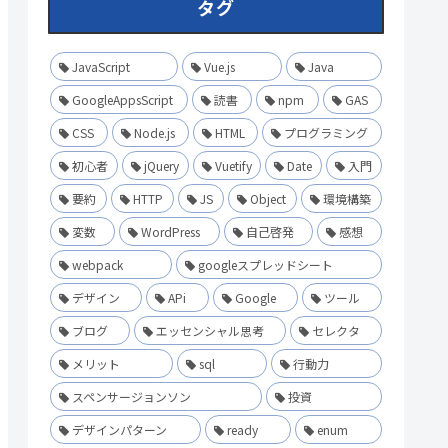
タグ
JavaScript
Vue.js
Java
GoogleAppsScript
読書
npm
GAS
CSS
Node.js
HTML
プログラミング
初心者
jQuery
Vuetify
Date
入門
要約
HTTP
JS
Object
環境構築
変数
WordPress
自己啓発
感想
webpack
googleスプレッドシート
デザイン
APi
Google
ツール
ブログ
エッセンシャル思考
セレクタ
メリット
sql
行動力
スペンサージョンソン
投資
デザインパターン
ready
enum