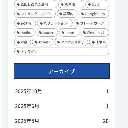
原因と結果の法則
思考法
Slack
コミュニケーション
論理的
GoogleForm
会話術
バリデーション
フレームワーク
public
loader
babel
Webサーバ
お金
express
アクセス修飾子
仕事術
オンライン
アーカイブ
2025年10月
1
2025年6月
1
2025年5月
28