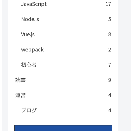
JavaScript
17
Node.js
5
Vue.js
8
webpack
2
初心者
7
読書
9
運営
4
ブログ
4