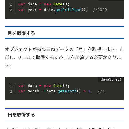
var
 date 
=
new
Date
(
)
;
var
 year 
=
 date
.
getFullYear
(
)
;
//2020
月を取得する
オブジェクトが持つ日時データの「月」を取得します。た
だし、0 – 11で取得するため。1を加算する必要がありま
す。
var
 date 
=
new
Date
(
)
;
var
 month 
=
 date
.
getMonth
(
)
+
1
;
//4
日を取得する