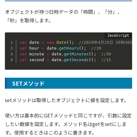
オブジェクトが持つ日時データの「時間」、「分」、
「秒」を取得します。
var
 date 
=
new
Date
(
)
;
//2020年4月25日 20時30分1
var
 hour 
=
 date
.
getHours
(
)
;
//20
var
 minute 
=
 date
.
getMinutes
(
)
;
//30
var
 second 
=
 date
.
getSeconds
(
)
;
//15
SETメソッド
setメソッドは取得したオブジェクトに値を設定します。
使い方は基本的にGETメソッドと同じですが、引数に設定
したい数値を設定します。メソッド名はgetをsetにしま
す。使用するときはこのように書きます。