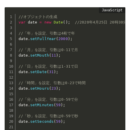
//オブジェクトの生成
var
 date 
=
new
Date
(
)
;
//2020年4月25日 20時30分1
//「年」を設定、引数は4桁で年
date
.
setFullYear
(
2000
)
;
//「月」を設定、引数は0-11で月
date
.
setMouth
(
11
)
;
//「日」を設定、引数は1-31で日
date
.
setDate
(
31
)
;
//「時間」を設定、引数は0-23で時間
date
.
setHours
(
23
)
;
//「分」を設定、引数は0-59で分
date
.
setMinutes
(
59
)
;
//「秒」を設定、引数は0-59で秒
date
.
setSeconds
(
59
)
;