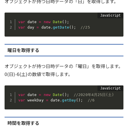
オブジェクトが持つ日時データの「日」を取得します。
var
 date 
=
new
Date
(
)
;
var
 day 
=
 date
.
getDate
(
)
;
//25
曜日を取得する
オブジェクトが持つ日時データの「曜日」を取得します。
0(日)-6(土)の数値で取得します。
var
 date 
=
new
Date
(
)
;
//2020年4月25日(土)
var
 weekDay 
=
 date
.
getDay
(
)
;
//6
時間を取得する